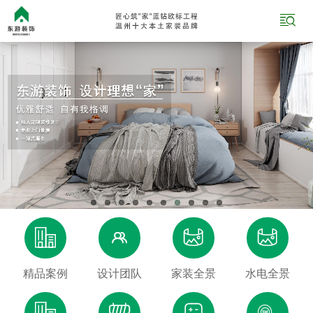





精品案例
设计团队
家装全景
水电全景



