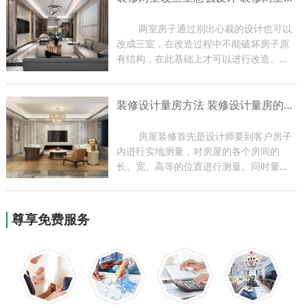
编带大家了解一下玄关装修...
	两室房子通过别出心裁的设计也可以
改成三室，在改造过程中不能破坏房子原
有结构，在此基础上才可以进行改造。两
室改三室一定要让房子更加舒适，最好能
够改变一下装饰风格，家里的各项功能都
装修设计量房方法 装修设计量房的作用
要比改造之前有进步。下面小编带大家了
解一下装修装修两室改三...
	房屋装修首先是设计师要到客户房子
内进行实地测量，对房屋的各个房间的
长、宽、高等的位置进行测量。同时量房
过程也是设计师与业主现场沟通的过程，
设计师可根据实地情况提出一些合理化建
议，为以后方案的设计做好前期准备。今
尊享免费服务
天小编就为大家带来关于装...