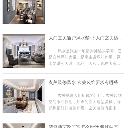
大门玄关窗户风水禁忌 大门玄关适合摆放什么
	风水是我国一项最为神秘的学问，它
是自然界的力量、是宇宙磁场的作用。风
水要讲究天时、地利、人和，现在大家在
装修房子的时候都比较关注大门玄关窗户
风水，因为那是一家财气和运气的入口，
玄关装修风水 玄关装饰要求有哪些
装修时有很多禁忌。那么下面东游装饰的
小编就给大家介绍一下大...
	玄关就是人们所说的门厅，玄关起到
空间缓冲作用，如今的玄关造型多样，能
起到很好的装饰作用。玄关装修有很多风
水禁忌，如果在装修过程中不注意，会影
响到家里的磁场，从而影响家人身体健
装修两室改三室怎么设计 装修两室注意事项
康，严重时会影响到主人的事业。下面小