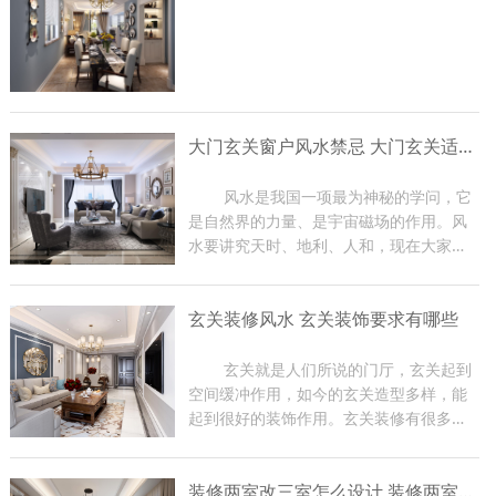
大门玄关窗户风水禁忌 大门玄关适合摆放什么
	风水是我国一项最为神秘的学问，它
是自然界的力量、是宇宙磁场的作用。风
水要讲究天时、地利、人和，现在大家在
装修房子的时候都比较关注大门玄关窗户
风水，因为那是一家财气和运气的入口，
玄关装修风水 玄关装饰要求有哪些
装修时有很多禁忌。那么下面东游装饰的
小编就给大家介绍一下大...
	玄关就是人们所说的门厅，玄关起到
空间缓冲作用，如今的玄关造型多样，能
起到很好的装饰作用。玄关装修有很多风
水禁忌，如果在装修过程中不注意，会影
响到家里的磁场，从而影响家人身体健
装修两室改三室怎么设计 装修两室注意事项
康，严重时会影响到主人的事业。下面小