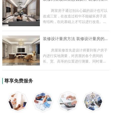
编带大家了解一下玄关装修...
	两室房子通过别出心裁的设计也可以
改成三室，在改造过程中不能破坏房子原
有结构，在此基础上才可以进行改造。两
室改三室一定要让房子更加舒适，最好能
够改变一下装饰风格，家里的各项功能都
装修设计量房方法 装修设计量房的作用
要比改造之前有进步。下面小编带大家了
解一下装修装修两室改三...
	房屋装修首先是设计师要到客户房子
内进行实地测量，对房屋的各个房间的
长、宽、高等的位置进行测量。同时量房
过程也是设计师与业主现场沟通的过程，
设计师可根据实地情况提出一些合理化建
议，为以后方案的设计做好前期准备。今
尊享免费服务
天小编就为大家带来关于装...