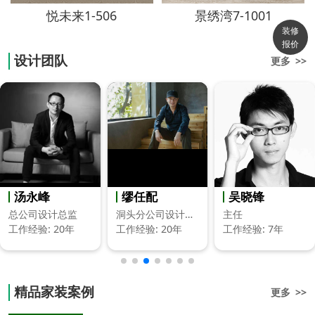
悦未来1-506
景绣湾7-1001
装修
报价
设计团队
更多 >>
缪任配
吴晓锋
陈宣毓
洞头分公司设计总监
主任
设计总监
工作经验: 20年
工作经验: 7年
工作经验: 20年
精品家装案例
更多 >>