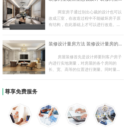
编带大家了解一下玄关装修...
	两室房子通过别出心裁的设计也可以
改成三室，在改造过程中不能破坏房子原
有结构，在此基础上才可以进行改造。两
室改三室一定要让房子更加舒适，最好能
够改变一下装饰风格，家里的各项功能都
装修设计量房方法 装修设计量房的作用
要比改造之前有进步。下面小编带大家了
解一下装修装修两室改三...
	房屋装修首先是设计师要到客户房子
内进行实地测量，对房屋的各个房间的
长、宽、高等的位置进行测量。同时量房
过程也是设计师与业主现场沟通的过程，
设计师可根据实地情况提出一些合理化建
议，为以后方案的设计做好前期准备。今
尊享免费服务
天小编就为大家带来关于装...