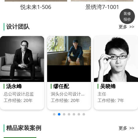
悦未来1-506
景绣湾7-1001
装修
报价
设计团队
更多 >>
缪任配
吴晓锋
陈宣毓
洞头分公司设计总监
主任
设计总监
工作经验: 20年
工作经验: 7年
工作经验: 20年
精品家装案例
更多 >>