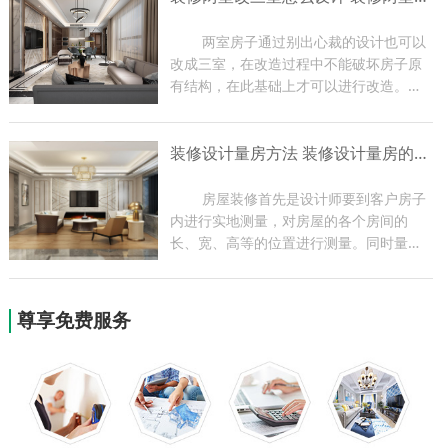
编带大家了解一下玄关装修...
	两室房子通过别出心裁的设计也可以
改成三室，在改造过程中不能破坏房子原
有结构，在此基础上才可以进行改造。两
室改三室一定要让房子更加舒适，最好能
够改变一下装饰风格，家里的各项功能都
装修设计量房方法 装修设计量房的作用
要比改造之前有进步。下面小编带大家了
解一下装修装修两室改三...
	房屋装修首先是设计师要到客户房子
内进行实地测量，对房屋的各个房间的
长、宽、高等的位置进行测量。同时量房
过程也是设计师与业主现场沟通的过程，
设计师可根据实地情况提出一些合理化建
议，为以后方案的设计做好前期准备。今
尊享免费服务
天小编就为大家带来关于装...