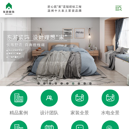





精品案例
设计团队
家装全景
水电全景



