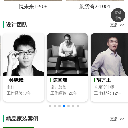
悦未来1-506
景绣湾7-1001
装修
报价
设计团队
更多 >>
吴晓锋
陈宣毓
胡万里
主任
设计总监
首席设计师
工作经验: 7年
工作经验: 20年
工作经验: 12年
精品家装案例
更多 >>