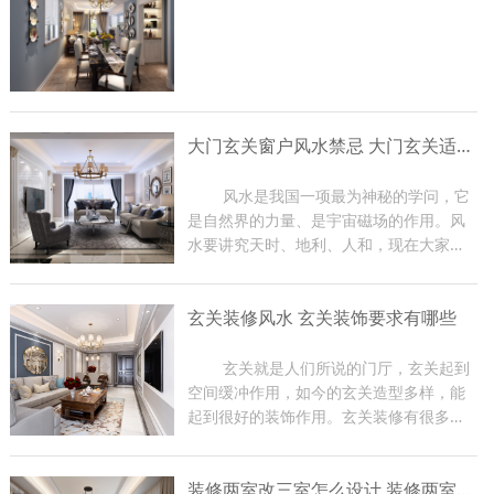
大门玄关窗户风水禁忌 大门玄关适合摆放什么
	风水是我国一项最为神秘的学问，它
是自然界的力量、是宇宙磁场的作用。风
水要讲究天时、地利、人和，现在大家在
装修房子的时候都比较关注大门玄关窗户
风水，因为那是一家财气和运气的入口，
玄关装修风水 玄关装饰要求有哪些
装修时有很多禁忌。那么下面东游装饰的
小编就给大家介绍一下大...
	玄关就是人们所说的门厅，玄关起到
空间缓冲作用，如今的玄关造型多样，能
起到很好的装饰作用。玄关装修有很多风
水禁忌，如果在装修过程中不注意，会影
响到家里的磁场，从而影响家人身体健
装修两室改三室怎么设计 装修两室注意事项
康，严重时会影响到主人的事业。下面小