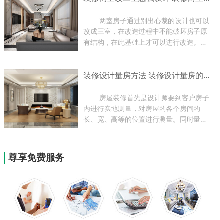
编带大家了解一下玄关装修...
	两室房子通过别出心裁的设计也可以
改成三室，在改造过程中不能破坏房子原
有结构，在此基础上才可以进行改造。两
室改三室一定要让房子更加舒适，最好能
够改变一下装饰风格，家里的各项功能都
装修设计量房方法 装修设计量房的作用
要比改造之前有进步。下面小编带大家了
解一下装修装修两室改三...
	房屋装修首先是设计师要到客户房子
内进行实地测量，对房屋的各个房间的
长、宽、高等的位置进行测量。同时量房
过程也是设计师与业主现场沟通的过程，
设计师可根据实地情况提出一些合理化建
议，为以后方案的设计做好前期准备。今
尊享免费服务
天小编就为大家带来关于装...