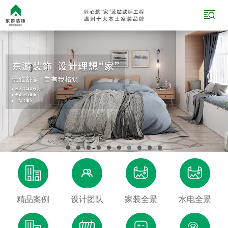





精品案例
设计团队
家装全景
水电全景



