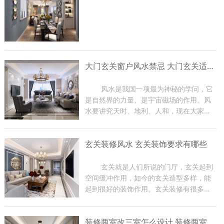
大门玄关窗户风水禁忌 大门玄关适合摆放什么
	风水是我国一项最为神秘的学问，它
是自然界的力量、是宇宙磁场的作用。风
水要讲究天时、地利、人和，现在大家在
装修房子的时候都比较关注大门玄关窗户
风水，因为那是一家财气和运气的入口，
玄关装修风水 玄关装饰要求有哪些
装修时有很多禁忌。那么下面东游装饰的
小编就给大家介绍一下大...
	玄关就是人们所说的门厅，玄关起到
空间缓冲作用，如今的玄关造型多样，能
起到很好的装饰作用。玄关装修有很多风
水禁忌，如果在装修过程中不注意，会影
响到家里的磁场，从而影响家人身体健
装修两室改三室怎么设计 装修两室注意事项
康，严重时会影响到主人的事业。下面小